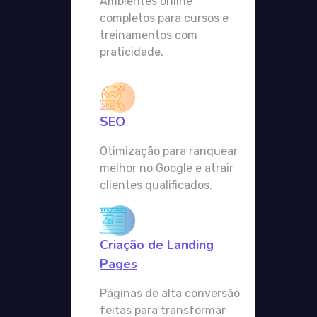
Ambientes online
completos para cursos e
treinamentos com
praticidade.
SEO
Otimização para ranquear
melhor no Google e atrair
clientes qualificados.
Criação de Landing
Pages
Páginas de alta conversão
feitas para transformar