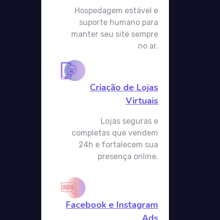
Hospedagem estável e
suporte humano para
manter seu site sempre
no ar.
Criação de Lojas
Virtuais
Lojas seguras e
completas que vendem
24h e fortalecem sua
presença online.
Facebook e Instagram
Ads