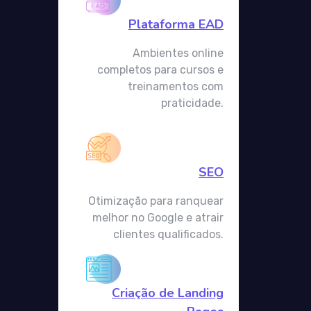
Plataforma EAD
Ambientes online
completos para cursos e
treinamentos com
praticidade.
SEO
Otimização para ranquear
melhor no Google e atrair
clientes qualificados.
Criação de Landing