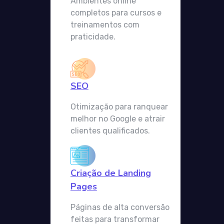
Ambientes online
completos para cursos e
treinamentos com
praticidade.
SEO
Otimização para ranquear
melhor no Google e atrair
clientes qualificados.
Criação de Landing
Pages
Páginas de alta conversão
feitas para transformar