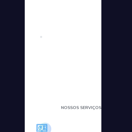
eweb
ot
NOSSOS SERVIÇOS