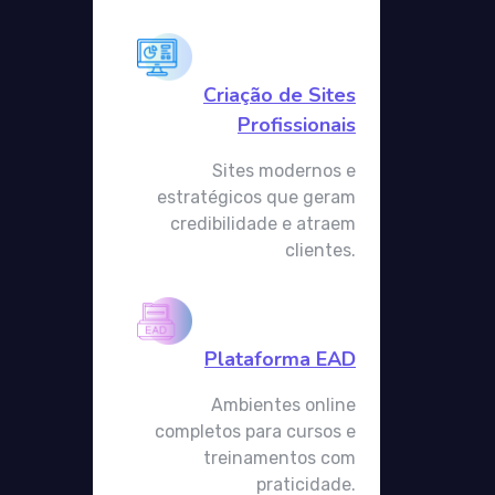
Criação de Sites
Profissionais
Sites modernos e
estratégicos que geram
credibilidade e atraem
clientes.
Plataforma EAD
Ambientes online
completos para cursos e
treinamentos com
praticidade.