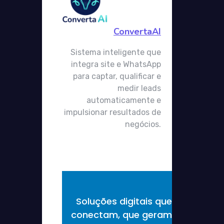
ConvertaAI
Sistema inteligente que
integra site e WhatsApp
para captar, qualificar e
medir leads
automaticamente e
impulsionar resultados de
negócios.
Soluções digitais que
conectam, que geram