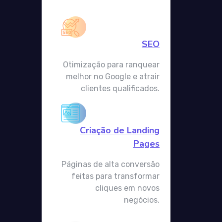
SEO
Otimização para ranquear
melhor no Google e atrair
clientes qualificados.
Criação de Landing
Pages
Páginas de alta conversão
feitas para transformar
cliques em novos
negócios.