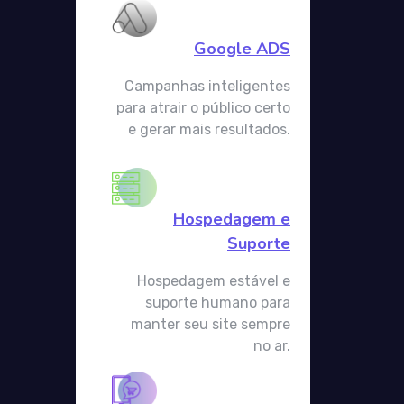
Google ADS
Campanhas inteligentes
para atrair o público certo
e gerar mais resultados.
Hospedagem e
Suporte​
Hospedagem estável e
suporte humano para
manter seu site sempre
no ar.