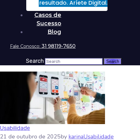
resultado. Aríete Digital.
Casos de
Sucesso
Blog
31 98119-7650
Fale Conosco:
Search
Usabilidade
21 de outubro de 2025
by
karina
Usabilidade