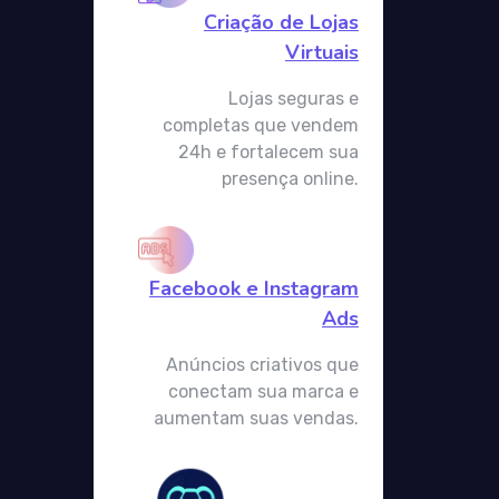
Criação de Lojas
Virtuais
Lojas seguras e
completas que vendem
24h e fortalecem sua
presença online.
Facebook e Instagram
Ads
Anúncios criativos que
conectam sua marca e
aumentam suas vendas.