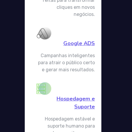
feitas para transformar
cliques em novos
negócios.
Google ADS
Campanhas inteligentes
para atrair o público certo
e gerar mais resultados.
Hospedagem e
Suporte​
Hospedagem estável e
suporte humano para