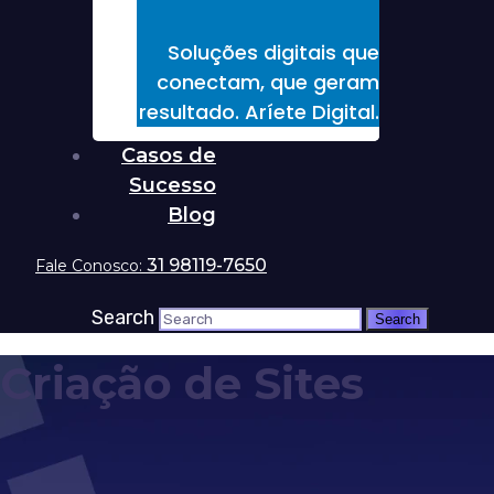
Soluções digitais que
conectam, que geram
resultado. Aríete Digital.
Casos de
Sucesso
Blog
31 98119-7650
Fale Conosco:
Search
Criação de Sites