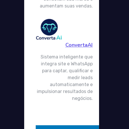
aumentam suas vendas.
ConvertaAI
Sistema inteligente que
integra site e WhatsApp
para captar, qualificar e
medir leads
automaticamente e
impulsionar resultados de
negócios.