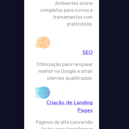
Ambientes online
completos para cursos e
treinamentos com
praticidade.
SEO
Otimização para ranquear
melhor no Google e atrair
clientes qualificados.
Criação de Landing
Pages
Páginas de alta conversão