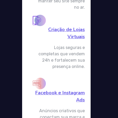
manter seu site sempre
no ar.
Criação de Lojas
Virtuais
Lojas seguras e
completas que vendem
24h e fortalecem sua
presença online.
Facebook e Instagram
Ads
Anúncios criativos que
conectam sua marca e